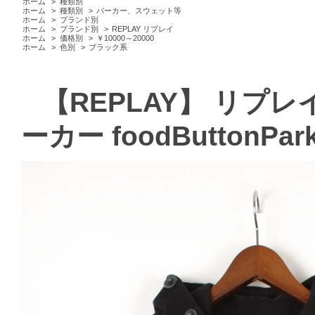
ホーム
>
種類別
ホーム
>
種類別
>
パーカー、スウェット等
ホーム
>
ブランド別
ホーム
>
ブランド別
>
REPLAY リプレイ
ホーム
>
価格別
>
￥10000～20000
ホーム
>
色別
>
ブラック系
【REPLAY】 リプ
ーカー foodButtonPa