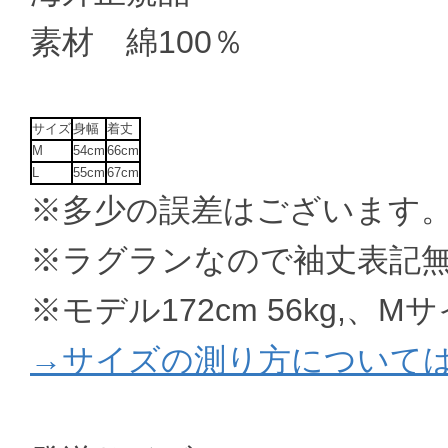
素材 綿100％
サイズ
身幅
着丈
M
54cm
66cm
L
55cm
67cm
※多少の誤差はございます
※ラグランなので袖丈表記
※モデル172cm 56kg,、M
→サイズの測り方について